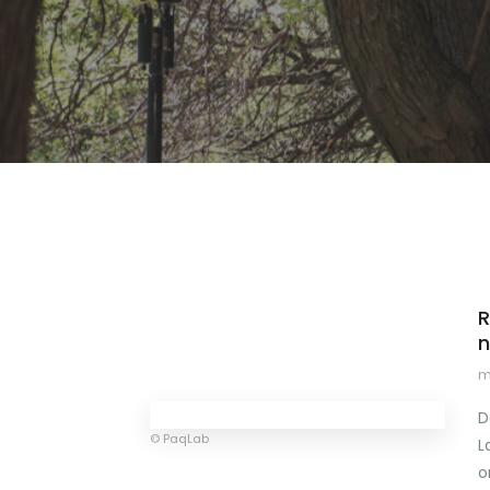
R
n
m
D
© PaqLab
L
o