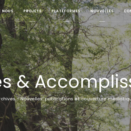
E NOUS
PROJETS
PLATEFORMES
NOUVELLES
CO
es & Accompli
rchives - Nouvelles, publications et couverture médiatiq