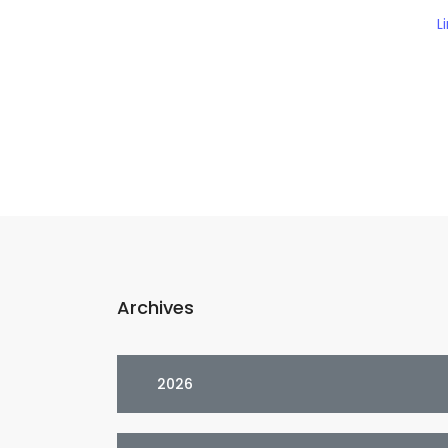
i
L
À
a
r
P
p
F
O
é
n
e
Archives
t
2026