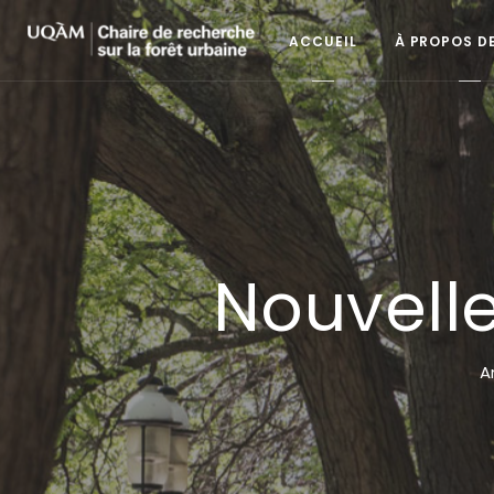
ACCUEIL
À PROPOS D
Nouvell
A