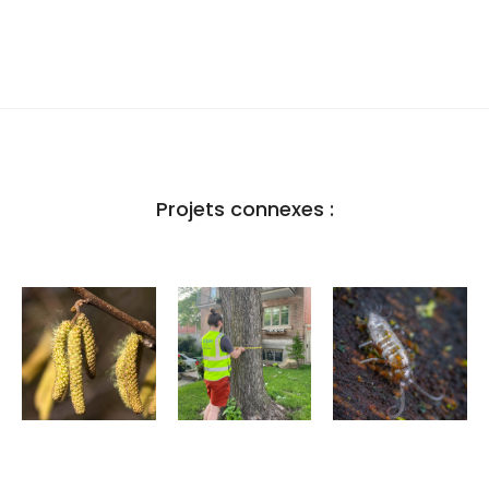
Projets connexes :
Pollens
Inventaire
Vers une
urbains :
des arbres
meilleure