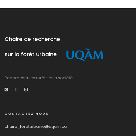
étude des
urbains -
compréhension
effets sur
Ville de
des liens
les
Montréal
entre les
allergies
perturbations,
saisonnières
les
communautés
végétales
Chaire de recherche
et la
mésofaune
du sol
sur la forêt urbaine
dans nos
écosystèmes
forestiers
Rapprocher les forêts et la société.
CONTACTEZ NOUS
chaire_foreturbaine@uqam.ca