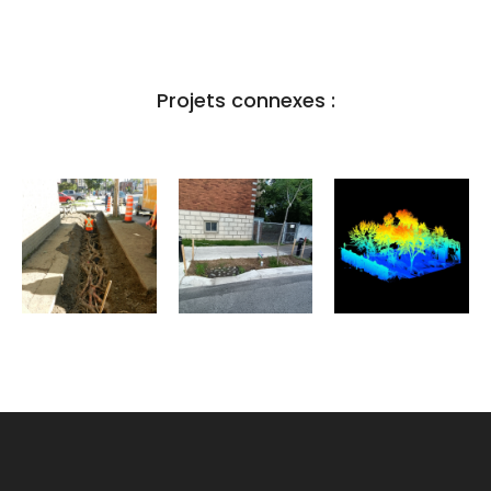
Projets connexes :
Développement
Sel sur la
Inventaire
d'un outil
terre - les
des arbres
d'évaluation
effets des
urbains
et de
sels de
utilisant le
prédiction
déglaçage
balayage
des
sur les
mobile de
conflits
communautés
laser
entre les
du sol