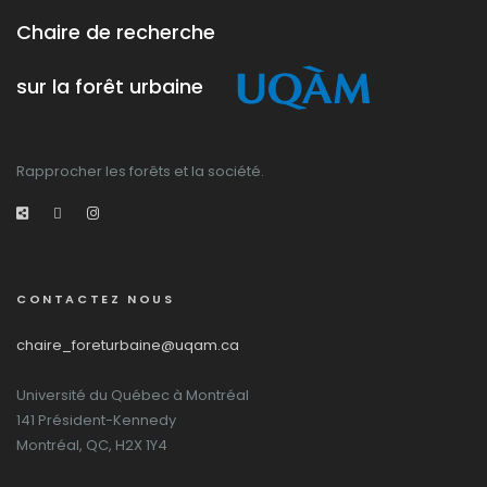
arbres et
urbain
Chaire de recherche
les
infrastructures
souterraines
sur la forêt urbaine
Rapprocher les forêts et la société.
CONTACTEZ NOUS
chaire_foreturbaine@uqam.ca
Université du Québec à Montréal
141 Président-Kennedy
Montréal, QC, H2X 1Y4